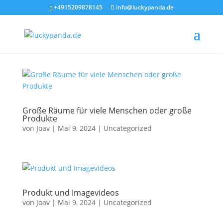
+4915209878145
info@luckypanda.de
Große Räume für viele Menschen oder große
Produkte
von
Joav
|
Mai 9, 2024
|
Uncategorized
Produkt und Imagevideos
von
Joav
|
Mai 9, 2024
|
Uncategorized