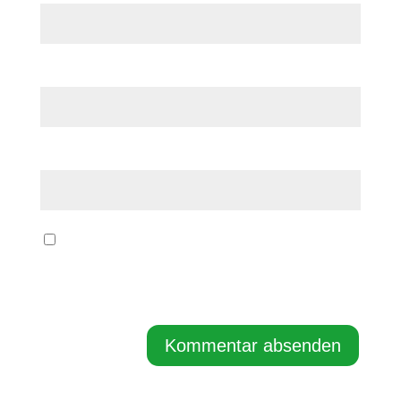
E-Mail-Adresse
*
Website
Name, E-Mail-Adresse und Website in
diesem Browser für meinen nächsten
Kommentar speichern.