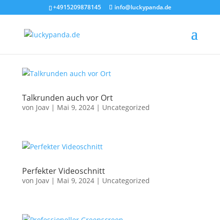
+4915209878145
info@luckypanda.de
Talkrunden auch vor Ort
von
Joav
|
Mai 9, 2024
|
Uncategorized
Perfekter Videoschnitt
von
Joav
|
Mai 9, 2024
|
Uncategorized